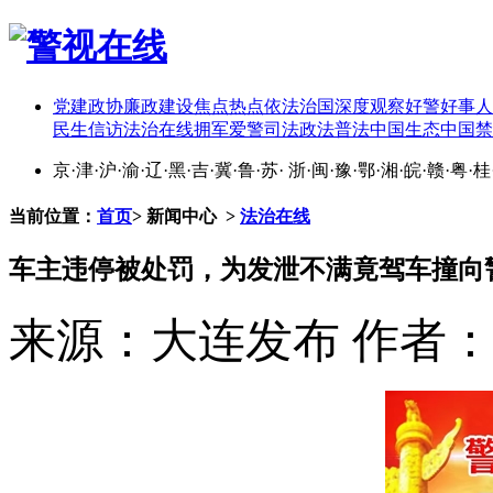
党建
政协
廉政建设
焦点热点
依法治国
深度观察
好警好事
人
民生
信访
法治在线
拥军爱警
司法政法
普法中国
生态中国
禁
京
·
津
·
沪
·
渝
·
辽
·
黑
·
吉
·
冀
·
鲁
·
苏
·
浙
·
闽
·
豫
·
鄂
·
湘
·
皖
·
赣
·
粤
·
桂
当前位置：
首页
>
新闻中心
>
法治在线
车主违停被处罚，为发泄不满竟驾车撞向
来源：大连发布
作者