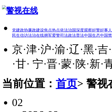
党建
政协
廉政建设
焦点热点
依法治国
深度观察
好警好事
人
民生
信访
法治在线
拥军爱警
司法政法
普法中国
生态中国
禁
京
·
津
·
沪
·
渝
·
辽
·
黑
·
吉
·
·
甘
·
宁
·
晋
·
蒙
·
陕
·
新
·
当前位置：
首页
>
警视
02