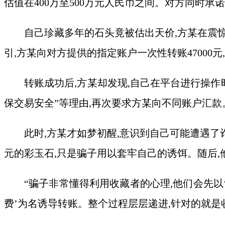
估值在400万至500万元人民币之间。对方同时承
自己珍藏多年的石头竟被估出天价,方某在震
引,方某向对方提供的指定账户一次性转账47000元
转账成功后,方某却发现,自己在平台进行操作时
保交易安全”等理由,再次要求方某向不同账户汇款
此时,方某才如梦初醒,意识到自己可能遭遇了诈
元的彩玉石,只是骗子用以套牢自己的诱饵。随后,
“骗子非常懂得利用收藏者的心理,他们会先以‘
费’为名诱导转账。整个过程层层递进,针对的就