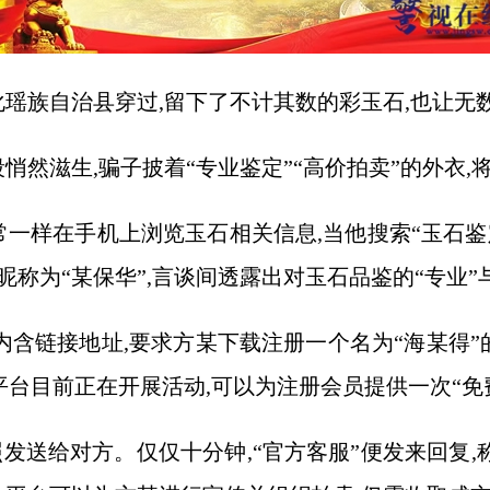
化瑶族自治县穿过,留下了不计其数的彩玉石,也让无
悄然滋生,骗子披着“专业鉴定”“高价拍卖”的外衣
像往常一样在手机上浏览玉石相关信息,当他搜索“玉石
昵称为“某保华”,言谈间透露出对玉石品鉴的“专业”与
,内含链接地址,要求方某下载注册一个名为“海某得
上平台目前正在开展活动,可以为注册会员提供一次“免
送给对方。仅仅十分钟,“官方客服”便发来回复,称