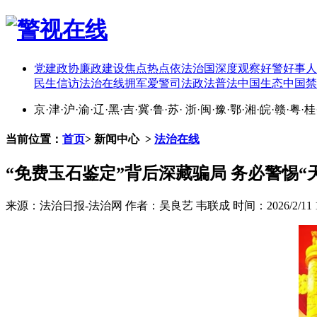
党建
政协
廉政建设
焦点热点
依法治国
深度观察
好警好事
人
民生
信访
法治在线
拥军爱警
司法政法
普法中国
生态中国
禁
京
·
津
·
沪
·
渝
·
辽
·
黑
·
吉
·
冀
·
鲁
·
苏
·
浙
·
闽
·
豫
·
鄂
·
湘
·
皖
·
赣
·
粤
·
桂
当前位置：
首页
>
新闻中心
>
法治在线
“免费玉石鉴定”背后深藏骗局 务必警惕“
来源：法治日报-法治网
作者：吴良艺 韦联成
时间：2026/2/11 1