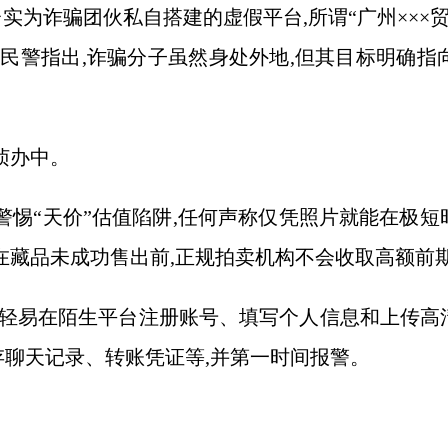
台实为诈骗团伙私自搭建的虚假平台,所谓“广州×××
”民警指出,诈骗分子虽然身处外地,但其目标明确指
侦办中。
警惕“天价”估值陷阱,任何声称仅凭照片就能在极
在藏品未成功售出前,正规拍卖机构不会收取高额前
切勿轻易在陌生平台注册账号、填写个人信息和上传高
存聊天记录、转账凭证等,并第一时间报警。