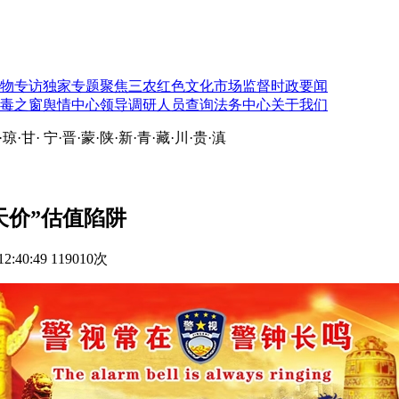
物专访
独家专题
聚焦三农
红色文化
市场监督
时政要闻
毒之窗
舆情中心
领导调研
人员查询
法务中心
关于我们
·
琼
·
甘
·
宁
·
晋
·
蒙
·
陕
·
新
·
青
·
藏
·
川
·
贵
·
滇
天价”估值陷阱
2:40:49
119010次